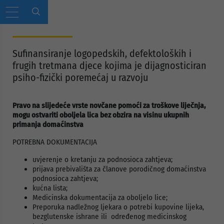
Sufinansiranje logopedskih, defektoloških i
frugih tretmana djece kojima je dijagnosticiran
psiho-fizički poremećaj u razvoju
Pravo na slijedeće vrste novčane pomoći za troškove liječnja,
mogu ostvariti oboljela lica bez obzira na visinu ukupnih
primanja domaćinstva
POTREBNA DOKUMENTACIJA
uvjerenje o kretanju za podnosioca zahtjeva;
prijava prebivališta za članove porodičnog domaćinstva
podnosioca zahtjeva;
kućna lista;
Medicinska dokumentacija za oboljelo lice;
Preporuka nadležnog ljekara o potrebi kupovine lijeka,
bezglutenske ishrane ili određenog medicinskog