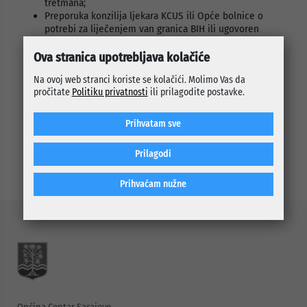
tretmana;
Preporuka konzilija ljekara KCUS ili Opće bolnice o
potrebi za liječenjem van granica BIH ili ugovoren
tretman za liječenje van prebivališta;
Predračun za kupovinu lijekova;
Ova stranica upotrebljava kolačiće
Predračun ovlaštenog dobavljača bezglutenskih
Na ovoj web stranci koriste se kolačići. Molimo Vas da
namirnica;
pročitate
Politiku privatnosti
ili prilagodite postavke.
Predračun zdravstvene ustanove za logopedske,
defektološke i psihološke tretmane;
Tekući račun podnosioca zahtjeva.
Prihvatam sve
Prilagodi
Prihvaćam nužne