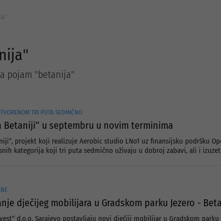
ja"
nija"
za pojam "betanija"
 OTVORENOM TRI PUTA SEDMIČNO
na Betaniji“ u septembru u novim terminima
niji“, projekt koji realizuje Aerobic studio LNo1 uz finansijsku podršku Opć
osnih kategorija koji tri puta sedmično uživaju u dobroj zabavi, ali i izuz
ANE
nje dječijeg mobilijara u Gradskom parku Jezero - Beta
vest“ d.o.o. Sarajevo postavljaju novi dječiji mobilijar u Gradskom parku 