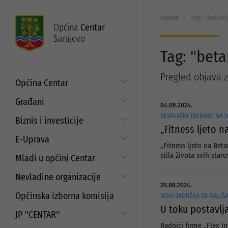
Home
Tag: "betani
Općina
Centar
Sarajevo
Tag: "beta
Pregled objava 
Općina Centar
Općinski načelnik
Građani
04.09.2024.
Općinsko vijeće
BESPLATNI TRENINZI NA
Put do prava
Biznis i investicije
„Fitness ljeto 
Općinske službe
Matični ured
Digitalizacija poslovanja
E-Uprava
Zakoni i propisi
„Fitness ljeto na Beta
Mjesne zajednice
Javni poziv za samozapošljavanje i
Moj Centar
stila života svih star
Mladi u općini Centar
ISO standardi
unaprjeđenje poduzetništva
Servisne informacije
Budžet
Strategija prema mladima
Refundacija troškova certificiranja
Nevladine organizacije
Najam i korištenje općinskih
20.08.2024.
prostora
EU projekti
Javni pozivi i konkursi za mlade
Aktuelni projekti
Saradnja sa nevladinim
Općinska izborna komisija
NOVI SADRŽAJI ZA MALIŠ
organizacijama
Javni poziv za dodjelu sredstava za
Programi podrške
U toku postavlja
aktivizam mladih
JP ''CENTAR''
Javni pozivi i konkursi
Strateški dokumenti
Radnici firme „Flex In