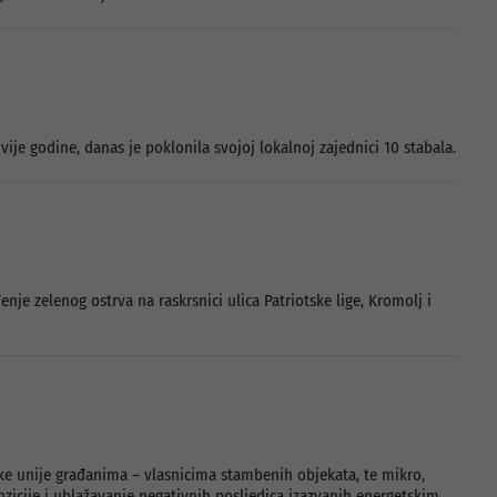
ije godine, danas je poklonila svojoj lokalnoj zajednici 10 stabala.
e zelenog ostrva na raskrsnici ulica Patriotske lige, Kromolj i
ske unije građanima – vlasnicima stambenih objekata, te mikro,
nzicije i ublažavanje negativnih posljedica izazvanih energetskim