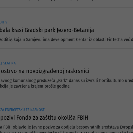
DITIV
bala krasi Gradski park Jezero-Betanija
dditiv, koja u Sarajevu ima development Centar iz oblasti FinTecha već dv
J-SLATINA
ostrvo na novoizgrađenoj raskrsnici
avnog komunalnog preduzeća „Park“ danas su izvršili hortikulturno uređenj
ukcija je završena krajem prošle godine.
ZA ENERGETSKU EFIKASNOST
 pozivi Fonda za zaštitu okoliša FBiH
ša FBiH objavio je javne pozive za dodjelu bespovratnih sredstava Evrop
uzećima za projekte energijske efikasnosti, a za poticanje energetske tra