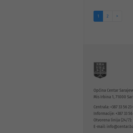
1
2
>
Općina Centar Sarajev
Mis Irbina 1, 71000 Sa
Centrala: +387 33 56 23
Informacije: +387 33 56
Otvorena linija (24/7): 
E-mail:
info@centar.b