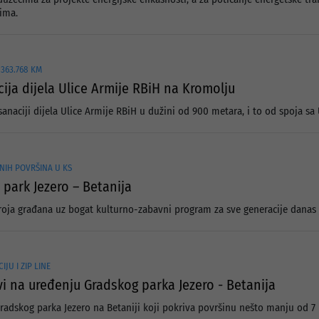
ima.
 363.768 KM
ija dijela Ulice Armije RBiH na Kromolju
anaciji dijela Ulice Armije RBiH u dužini od 900 metara, i to od spoja sa
NIH POVRŠINA U KS
 park Jezero – Betanija
roja građana uz bogat kulturno-zabavni program za sve generacije danas j
JU I ZIP LINE
i na uređenju Gradskog parka Jezero - Betanija
adskog parka Jezero na Betaniji koji pokriva površinu nešto manju od 7 