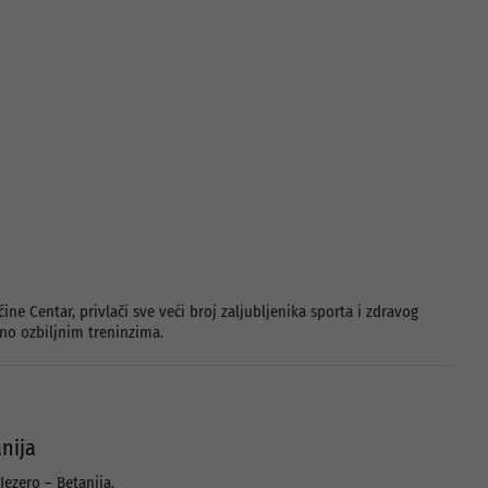
ine Centar, privlači sve veći broj zaljubljenika sporta i zdravog
etno ozbiljnim treninzima.
nija
Jezero – Betanija.