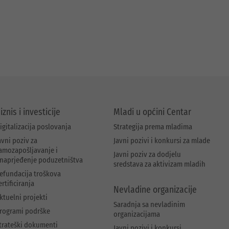
iznis i investicije
Mladi u općini Centar
igitalizacija poslovanja
Strategija prema mladima
avni poziv za
Javni pozivi i konkursi za mlade
amozapošljavanje i
Javni poziv za dodjelu
naprjeđenje poduzetništva
sredstava za aktivizam mladih
efundacija troškova
ertificiranja
Nevladine organizacije
ktuelni projekti
Saradnja sa nevladinim
rogrami podrške
organizacijama
trateški dokumenti
Javni pozivi i konkursi