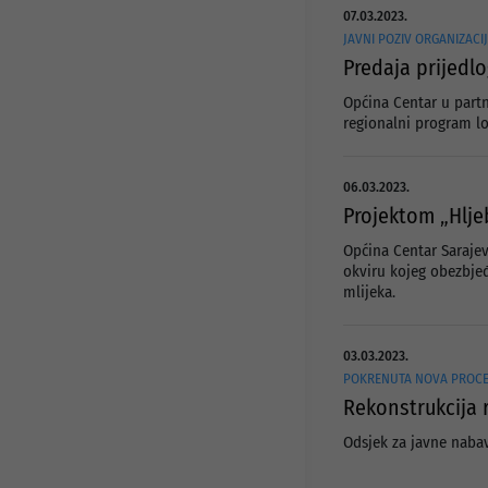
07.03.2023.
JAVNI POZIV ORGANIZACI
Predaja prijedl
Općina Centar u partn
regionalni program l
06.03.2023.
Projektom „Hlje
Općina Centar Sarajev
okviru kojeg obezbjeđ
mlijeka.
03.03.2023.
POKRENUTA NOVA PROCE
Rekonstrukcija r
Odsjek za javne naba