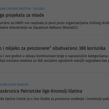
JAMA CIVILNOG DRUŠTVA - RELOAD2
oga projekata za mlade
erstvu sa UNDP-om raspisala je Javni poziv organizacijama civilnog društ
okalne demokratije na Zapadnom Balkanu (ReLOaD2).
b i mlijeko za penzionere“ obuhvaćeno 388 korisnika
o i ove godine u sklopu kontinuirane brige o najranjivijim kategorijama s
uje novčana sredstva za 388 socijalno ugroženih starijih sugrađana kao p
DURA JAVNE NABAVKE
askrsnice Patriotske lige-Kromolj-Slatina
vke Općine Centar je u ime Službe za prostorno uređenje i investicije p