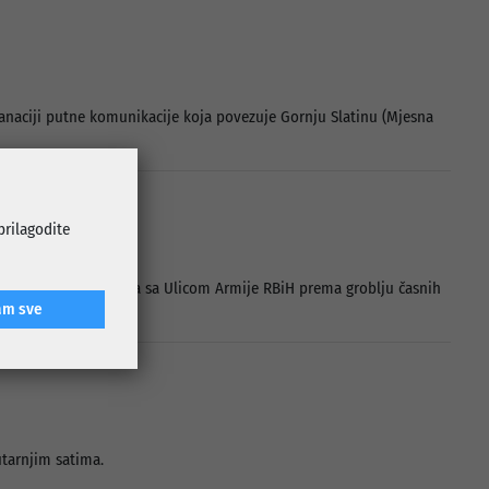
anaciji putne komunikacije koja povezuje Gornju Slatinu (Mjesna
 prilagodite
stupnog puta od spoja sa Ulicom Armije RBiH prema groblju časnih
am sve
utarnjim satima.