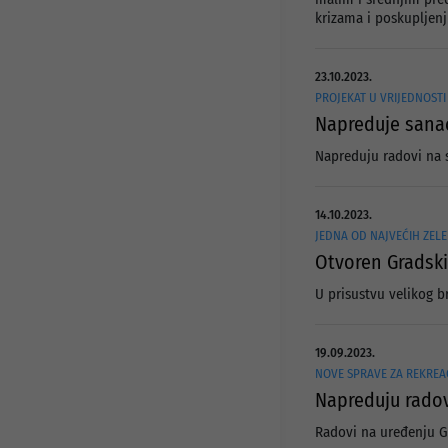
krizama i poskupljenj
23.10.2023.
PROJEKAT U VRIJEDNOSTI
Napreduje sanac
Napreduju radovi na s
14.10.2023.
JEDNA OD NAJVEĆIH ZELE
Otvoren Gradski
U prisustvu velikog b
19.09.2023.
NOVE SPRAVE ZA REKREACI
Napreduju radov
Radovi na uređenju Gr