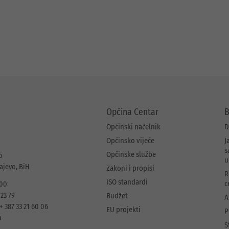
Općina Centar
B
Općinski načelnik
D
Općinsko vijeće
J
s
Općinske službe
o
u
rajevo, BiH
Zakoni i propisi
R
ISO standardi
c
 00
 23 79
Budžet
A
+ 387 33 21 60 06
EU projekti
P
a
S