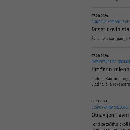
Javni pozivi i konkursi
Info za investitore
Osnovni podaci
Preduzetnički servis
07.06.2024.
Djelatnosti
Projekti
DONACIJA KOMPANIJE AD
Statut preduzeća
Deset novih sta
Organi preduzeća
Švicarska kompanija A
Odluke i Akti
07.06.2024.
PATRIOTSKE LIGE-KROMOL
Uređeno zeleno 
Radnici Kantonalnog j
Slatina, čija rekonstr
06.11.2023.
BESPOVRATNA SREDSTVA 
Objavljeni javni
Fond za zaštitu okoli
malim i srednjim pred