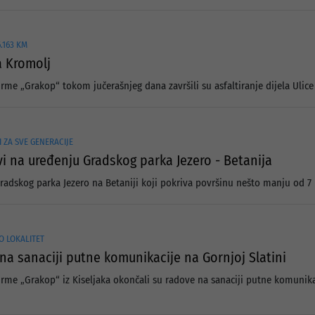
.163 KM
a Kromolj
irme „Grakop“ tokom jučerašnjeg dana završili su asfaltiranje dijela Ulic
 ZA SVE GENERACIJE
i na uređenju Gradskog parka Jezero - Betanija
adskog parka Jezero na Betaniji koji pokriva površinu nešto manju od 7 
O LOKALITET
na sanaciji putne komunikacije na Gornjoj Slatini
irme „Grakop“ iz Kiseljaka okončali su radove na sanaciji putne komunika