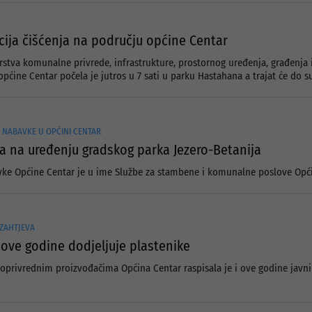
kcija čišćenja na području općine Centar
arstva komunalne privrede, infrastrukture, prostornog uređenja, građenja 
općine Centar počela je jutros u 7 sati u parku Hastahana a trajat će do s
NABAVKE U OPĆINI CENTAR
a na uređenju gradskog parka Jezero-Betanija
vke Općine Centar je u ime Službe za stambene i komunalne poslove Op
 ZAHTJEVA
 ove godine dodjeljuje plastenike
oprivrednim proizvođačima Općina Centar raspisala je i ove godine javni